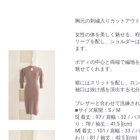
胸元の刺繍入りカットアウト
女性の体を美しく魅せる、程
リーブを配し、ショルダーは
ます。
ボディの中心と両端で編地を
魅せてくれます。
裾にはスリットを配し、ロン
袖口は抜け感を演出する七分
ブレザーと合わせて洗練され
■サイズ展開：S / M
S[ 着丈：97 / 肩幅：32 / 
り：78 / 袖丈：41.5 ](cm)
M[ 着丈：101 / 肩幅：33 /
わり：81 / 袖丈：42.5 ](cm)