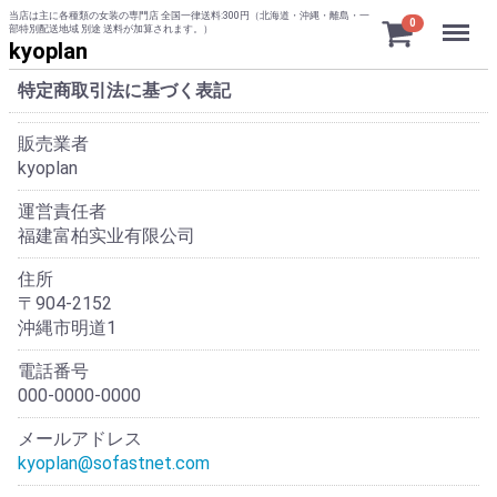
当店は主に各種類の女装の専門店 全国一律送料:300円（北海道・沖縄・離島・一
Menu
0
部特別配送地域 別途 送料が加算されます。）
kyoplan
特定商取引法に基づく表記
販売業者
kyoplan
運営責任者
福建富柏实业有限公司
住所
〒904-2152
沖縄市明道1
電話番号
000-0000-0000
メールアドレス
kyoplan@sofastnet.com