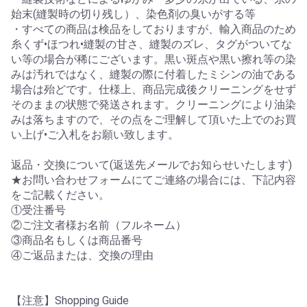
始末(縫製時の切り残し）、染色剤の臭いがする等
・すべての商品は検品をしておりますが、輸入商品のため
糸くず•ほつれ•縫製の甘さ、縫製のズレ、タグがついてな
い等の場合が稀にございます。黒い斑点や黒い擦れ等の染
みは汚れではなく、縫製の際に付着したミシンの油である
場合は殆どです。仕様上、商品完成後クリーニングをせず
そのままの状態で発送されます。クリーニングにより油染
みは落ちますので、その点をご理解して頂いた上でのお買
い上げ•ご入札をお願い致します。
返品・交換について(返送先メールでお知らせいたします)
★お問い合わせフォームにてご連絡の場合には、下記内容
をご記載ください。
①受注番号
②ご注文者様お名前（フルネーム）
③商品名もしくは商品番号
④ご返品または、交換の理由
【注意】Shopping Guide