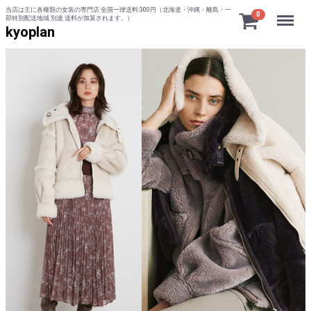
当店は主に各種類の女装の専門店 全国一律送料:300円（北海道・沖縄・離島・一
Menu
0
部特別配送地域 別途 送料が加算されます。）
kyoplan