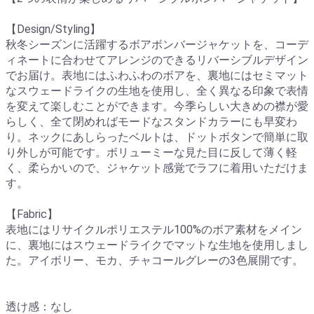
【Design/Styling】
秋冬シーズンに活躍するボアボンバージャケットを、コーデ
ィネートに合わせてアレンジのできるリバーシブルデザイン
でお届け。表地にはふわふわのボアを、裏地にはセミマット
なスウェードライクの生地を使用し、全く異なる印象で表情
を変えて楽しむことができます。今季らしい大きめの襟が愛
らしく、全て閉めればモードなスタンドカラーにも早変わ
り。ネックにあしらったベルトは、ドットボタンで簡単に取
り外しが可能です。ボリューミーな見た目に反して薄く軽
く、柔らかいので、ジャケット感覚でラフに着用いただけま
す。
【Fabric】
表地にはリサイクルポリエステル100%のボア素材をメイン
に、裏地にはスウェードライクでマットな生地を使用しまし
た。アイボリー、モカ、チャコールグレーの3色展開です。
透け感：なし